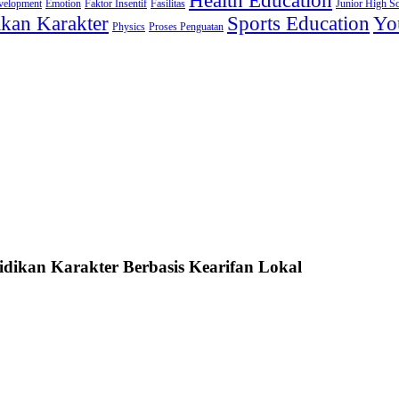
Health Education
velopment
Emotion
Faktor Insentif
Fasilitas
Junior High S
ikan Karakter
Sports Education
Yo
Physics
Proses Penguatan
idikan Karakter Berbasis Kearifan Lokal