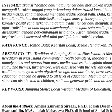
INTISARI:
Tradisi “hombo batu” atau loncat batu merupakan tradis
menggali karakter unggul yang terkandung dalam tradisi loncat batu
media massa, yang mengulas mengenai tradisi loncat batu. Data, kem
kemudian dibahas dan didiskusikan dengan konsep-konsep ataupun h
karakter positif yang terkandung dalam tradisi loncat batu meliputi
agar tradisi loncat batu dapat dikembangkan menjadi satu media pen
disesuaikan dengan perkembangan usia anak. Kisah tentang tradisi 
inspirasi untuk mewarisi nilai-nilai positif dalam tradisi tersebut.
KATA KUNCI:
Hombo Batu; Kearifan Lokal; Media Pendidikan; P
ABSTRACT:
“The Tradition of Jumping Stone in Nias Island: A Med
hereditary in Nias Island community in North Sumatera, Indonesia. Thi
namely notes and reports from mass media sources that explain about t
study. The themes, furthermore, were discussed with the relevant conce
tradition, namely: to train physical strength and adroitness, bravenes
education that can be applied to all level of education. Medium of j
stone can also be told to children, so it will generate pride and an insp
KEY WORD:
Jumping Stone; Local Wisdom; Medium of Education; 
About the Authors:
Amelia Zuliyanti Siregar, Ph.D.
adalah Dosen d
Syamsuddin, M.A.
adalah Mahasiswa Ph.D. di School of Social Sci