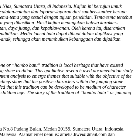
Nias, Sumatera Utara, di Indonesia. Kajian ini bertujun untuk
a catatan-catatan dan laporan-laporan dari sumber-sumber berupa
tema-tema yang sesuai dengan tujuan penelitian. Tema-tema tersebut
a yang dihasilkan. Hasil kajian menunjukan bahwa karakter-
letan, daya juang, dan kepahlawanan. Oleh karena itu, disarankan
endidikan. Media loncat batu dapat dibuat dalam duplikasi yang
ak-anak, sehingga akan menimbulkan kebanggaan dan dijadikan
 or “hombo batu” tradition is local heritage that have existed
g stone tradition. This qualitative research used documentation study
ent analysis to emerge themes that suitable with the objective of the
ndings show that the positive characters within the jumping stone
nded that this tradition can be developed to be medium of character
 children age.
The story of the tradition of “hombo batu” or jumping
ma No.8 Padang Bulan, Medan 20155, Sumatera Utara, Indonesia.
 Malaysia. Alamat emel penulis: amelia.liwe@gmail.com dan