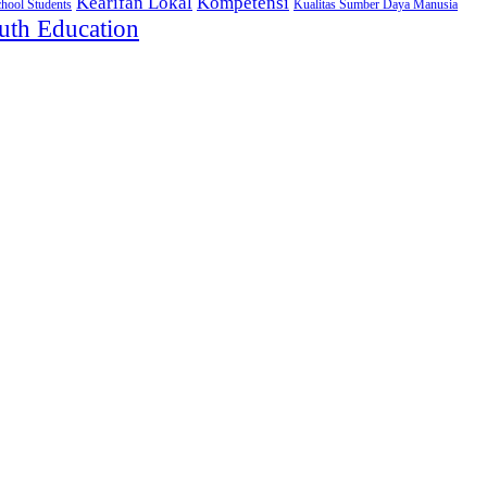
Kearifan Lokal
Kompetensi
chool Students
Kualitas Sumber Daya Manusia
uth Education