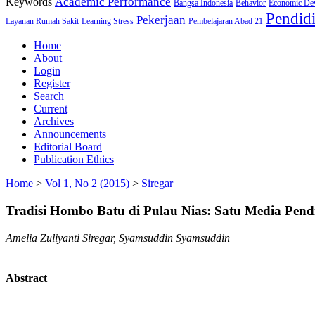
Academic Performance
Keywords
Bangsa Indonesia
Behavior
Economic De
Pendid
Pekerjaan
Layanan Rumah Sakit
Learning Stress
Pembelajaran Abad 21
Home
About
Login
Register
Search
Current
Archives
Announcements
Editorial Board
Publication Ethics
Home
>
Vol 1, No 2 (2015)
>
Siregar
Tradisi Hombo Batu di Pulau Nias: Satu Media Pend
Amelia Zuliyanti Siregar, Syamsuddin Syamsuddin
Abstract