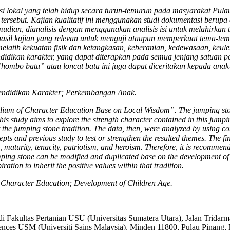
i lokal yang telah hidup secara turun-temurun pada masyarakat Pulau 
 tersebut. Kajian kualitatif ini menggunakan studi dokumentasi berup
udian, dianalisis dengan menggunakan analisis isi untuk melahirkan 
asil kajian yang relevan untuk menguji ataupun memperkuat tema-tem
: melatih kekuatan fisik dan ketangkasan, keberanian, kedewasaan, keu
didikan karakter, yang dapat diterapkan pada semua jenjang satuan p
“hombo batu” atau loncat batu ini juga dapat diceritakan kepada an
endidikan Karakter; Perkembangan Anak.
ium of Character Education Base on Local Wisdom”. The jumping stone
s study aims to explore the strength character contained in this jumpin
he jumping stone tradition. The data, then, were analyzed by using cont
pts and previous study to test or strengthen the resulted themes. The fi
s, maturity, tenacity, patriotism, and heroism. Therefore, it is recomme
umping stone can be modified and duplicated base on the development of
iration to inherit the positive values within that tradition.
Character Education; Development of Children Age.
i Fakultas Pertanian USU (Universitas Sumatera Utara), Jalan Tridar
ences USM (Universiti Sains Malaysia), Minden 11800, Pulau Pinang,