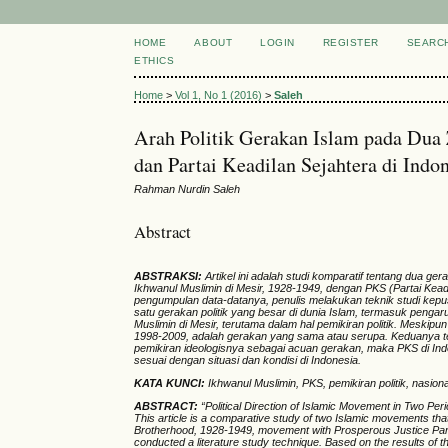
HOME
ABOUT
LOGIN
REGISTER
SEARC
ETHICS
Home
>
Vol 1, No 1 (2016)
>
Saleh
Arah Politik Gerakan Islam pada Dua
dan Partai Keadilan Sejahtera di Indo
Rahman Nurdin Saleh
Abstract
ABSTRAKSI:
Artikel ini adalah studi komparatif tentang dua 
Ikhwanul Muslimin di Mesir, 1928-1949, dengan PKS (Partai Kead
pengumpulan data-datanya, penulis melakukan teknik studi kepus
satu gerakan politik yang besar di dunia Islam, termasuk penga
Muslimin di Mesir, terutama dalam hal pemikiran politik. Meskip
1998-2009, adalah gerakan yang sama atau serupa. Keduanya ter
pemikiran ideologisnya sebagai acuan gerakan, maka PKS di Ind
sesuai dengan situasi dan kondisi di Indonesia.
KATA KUNCI:
Ikhwanul Muslimin, PKS, pemikiran politik, nasio
ABSTRACT
:
“Political Direction of Islamic Moveme
nt
in Two Per
This article
is a comparative study of two Islamic movements that
Brotherhood
, 1928-1949,
movement with Prosperous Justice Part
conducted a literature study technique. Based on the results of 