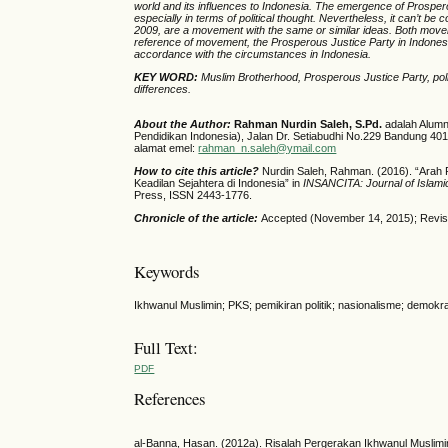
world
and i
ts influence
s
to
Indonesia. The emergence of Prosper
especially in terms of political thought. Nevertheless, it can’t b
2009
,
are
a movement with the same or similar ideas. Both mo
reference
of
movement, the Prosperous Justice Party in Indonesia 
accordance with the circumstances in Indonesia.
KEY WORD:
Muslim Brotherhood, Prosperous Justice Party, politi
differences.
About the Author:
Rahman Nurdin Saleh, S.Pd.
adalah Alumn
Pendidikan Indonesia), Jalan Dr. Setiabudhi No.229 Bandung 401
alamat emel:
rahman_n.saleh@ymail.com
How to cite this article?
Nurdin Saleh, Rahman.
(2016). “Arah
Keadilan Sejahtera di Indonesia” in
INSANCITA: Journal of Islami
Press, ISSN 2443-1776.
Chronicle of the article:
Accepted (November 14, 2015); Revise
Keywords
Ikhwanul Muslimin; PKS; pemikiran politik; nasionalisme; demo
Full Text:
PDF
References
al-Banna, Hasan. (2012a). Risalah Pergerakan Ikhwanul Muslimin, 