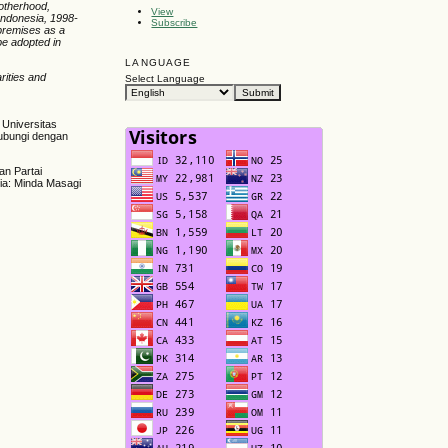
otherhood,
View
Indonesia
,
1998-
Subscribe
 premises as a
be adopted in
LANGUAGE
rities and
Select Language
 Universitas
hubungi dengan
an Partai
sia: Minda Masagi