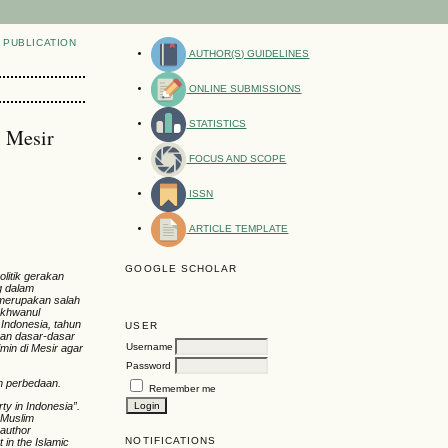
PUBLICATION
AUTHOR(S) GUIDELINES
ONLINE SUBMISSIONS
STATISTICS
i Mesir
FOCUS AND SCOPE
ISSN
ARTICLE TEMPLATE
GOOGLE SCHOLAR
litik gerakan
g dalam
r merupakan salah
 Ikhwanul
 Indonesia, tahun
USER
kan dasar-dasar
Username
min di Mesir agar
Password
an perbedaan.
Remember me
arty
i
n Indonesia
”.
s Muslim
 author
NOTIFICATIONS
 in the Islamic