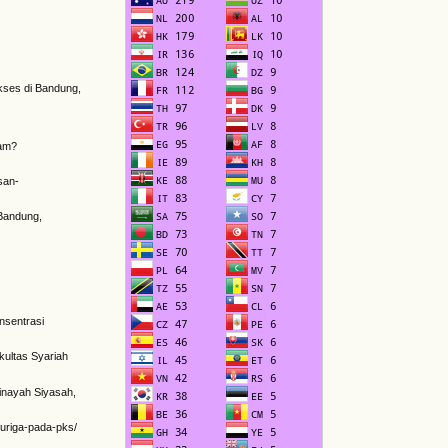
akses di Bandung,
lam?
san-
 Bandung,
nsentrasi
akultas Syariah
Jinayah Siyasah,
curiga-pada-pks/