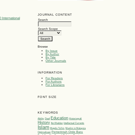
JOURNAL CONTENT
 International
Search
Search Scope
Browse
By Issue
By Author
By Title
Other Journals
INFORMATION
For Readers
For Authors
For Librarians
FONT SIZE
KEYWORDS
Education
Ability
Deaf
Historiografi
History
Ibn Khaldun
Intellectual Currents
Islam
Majelis Ta’lim
Muslim in Malaysia
Pemerintah Orde Baru
Optimalisasi