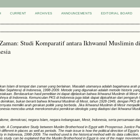
H
CURRENT
ARCHIVES
ANNOUNCEMENTS
EDITORIAL BOARD
 Zaman: Studi Komparatif antara Ikhwanul Muslimin d
nesia
gerakan Islam di tempat dan zaman yang berlainan. Masalah utamanya adalah bagaimana arah po
ilan Sejahtera) di Indonesia, 1998-2009. Metode yang digunakan adalah metode historis yan
takaan. Berdasarkan hasil penelitian ini dapat dijelaskan bahwa Ikhwanul Muslimin di Mesi
ruhnya di Indonesia. Kemunculan PKS di Indonesia juga tidak dapat dipisahkan dari pengaruh
un demikian, bukan berarti bahwa Ikhwanul Muslimin di Mesir, tahun 1928-1949, dengan PKS di
nyata memiliki arah gerakan politik yang berbeda. Jika Ikhwanul Muslimin di Mesir menjadi
onesia mencoba untuk merekonstruksi pemikiran ideologis yang diadopsi dari Ikhwanul Musli
nalisme, demokrasi, negara Islam, negara kebangsaan, Mesir, Indonesia, serta persamaan d
iods:
A
C
omparative Study
between
Muslim Brotherhood in Egypt with Prosperous Justice P
 different in places
as well as period
s. The main issue is how the political direction of Egypt'
y in Indonesia
, 1998-2009.
The method used is the historical method with
its
data collection,
this study can be explained that the Muslim Brotherhood in Egypt is one of the major movement