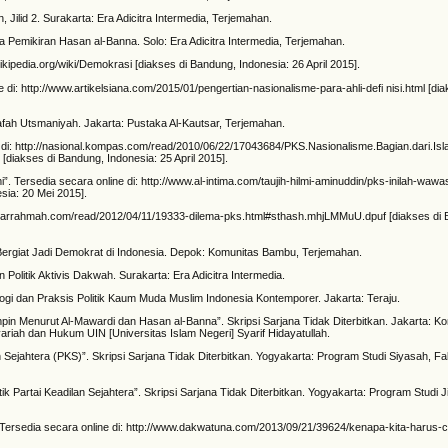
Jilid 2. Surakarta: Era Adicitra Intermedia, Terjemahan.
a Pemikiran Hasan al-Banna. Solo: Era Adicitra Intermedia, Terjemahan.
.wikipedia.org/wiki/Demokrasi [diakses di Bandung, Indonesia: 26 April 2015].
e di: http://www.artikelsiana.com/2015/01/pengertian-nasionalisme-para-ahli-defi nisi.html [di
afah Utsmaniyah. Jakarta: Pustaka Al-Kautsar, Terjemahan.
ne di: http://nasional.kompas.com/read/2010/06/22/17043684/PKS.Nasionalisme.Bagian.dari.Is
akses di Bandung, Indonesia: 25 April 2015].
Tersedia secara online di: http://www.al-intima.com/taujih-hilmi-aminuddin/pks-inilah-wawa
ia: 20 Mei 2015].
/www.arrahmah.com/read/2012/04/11/19333-dilema-pks.html#sthash.mhjLMMuU.dpuf [diakses di
Bergiat Jadi Demokrat di Indonesia. Depok: Komunitas Bambu, Terjemahan.
Politik Aktivis Dakwah. Surakarta: Era Adicitra Intermedia.
ogi dan Praksis Politik Kaum Muda Muslim Indonesia Kontemporer. Jakarta: Teraju.
pin Menurut Al-Mawardi dan Hasan al-Banna”. Skripsi Sarjana Tidak Diterbitkan. Jakarta: Ko
ariah dan Hukum UIN [Universitas Islam Negeri] Syarif Hidayatullah.
an Sejahtera (PKS)”. Skripsi Sarjana Tidak Diterbitkan. Yogyakarta: Program Studi Siyasah, F
 Partai Keadilan Sejahtera”. Skripsi Sarjana Tidak Diterbitkan. Yogyakarta: Program Studi 
 Tersedia secara online di: http://www.dakwatuna.com/2013/09/21/39624/kenapa-kita-harus-