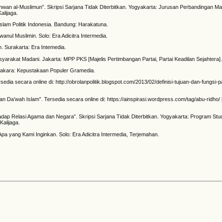
Ikhwan al-Muslimun”. Skripsi Sarjana Tidak Diterbitkan. Yogyakarta: Jurusan Perbandingan 
alijaga.
slam Politik Indonesia. Bandung: Harakatuna.
nul Muslimin. Solo: Era Adicitra Intermedia.
n. Surakarta: Era Intemedia.
arakat Madani. Jakarta: MPP PKS [Majelis Pertimbangan Partai, Partai Keadilan Sejahtera]
 Jakara: Kepustakaan Populer Gramedia.
sedia secara online di: http://obrolanpolitik.blogspot.com/2013/02/definisi-tujuan-dan-fungsi-p
a’wah Islam”. Tersedia secara online di: https://ainspirasi.wordpress.com/tag/abu-ridho/ 
dap Relasi Agama dan Negara”. Skripsi Sarjana Tidak Diterbitkan. Yogyakarta: Program Stu
Kalijaga.
pa yang Kami Inginkan. Solo: Era Adicitra Intermedia, Terjemahan.