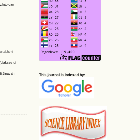
Mazhab dan
.
artai.html
[diakses di
di Jinayah
This journal is indexed by: