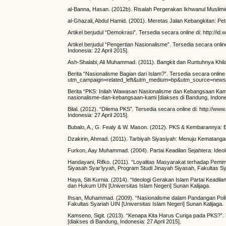
al-Banna, Hasan. (2012b). Risalah Pergerakan Ikhwanul Muslimin, 
al-Ghazali, Abdul Hamid. (2001). Meretas Jalan Kebangkitan: Pet
Artikel berjudul “Demokrasi”. Tersedia secara online di: http://id
Artikel berjudul “Pengertian Nasionalisme”. Tersedia secara onlin
Indonesia: 22 April 2015].
Ash-Shalabi, Ali Muhammad. (2011). Bangkit dan Runtuhnya Khil
Berita “Nasionalisme Bagian dari Islam?”. Tersedia secara onli
utm_campaign=related_left&utm_medium=bp&utm_source=news [di
Berita “PKS: Inilah Wawasan Nasionalisme dan Kebangsaan Kami”. 
nasionalisme-dan-kebangsaan-kami [diakses di Bandung, Indones
Bilal. (2012). “Dilema PKS”. Tersedia secara online di: http:/
Indonesia: 27 April 2015].
Bubalo, A., G. Fealy & W. Mason. (2012). PKS & Kembarannya: 
Dzakirin, Ahmad. (2011). Tarbiyah Siyasiyah: Menuju Kematangan 
Furkon, Aay Muhammad. (2004). Partai Keadilan Sejahtera: Ideol
Handayani, Rifko. (2011). “Loyalitas Masyarakat terhadap Pemim
Siyasah Syar’iyyah, Program Studi Jinayah Siyasah, Fakultas Sy
Haya, Siti Kurnia. (2014). “Ideologi Gerakan Islam Partai Keadil
dan Hukum UIN [Universitas Islam Negeri] Sunan Kalijaga.
Ihsan, Muhammad. (2009). “Nasionalisme dalam Pandangan Politik
Fakultas Syariah UIN [Universitas Islam Negeri] Sunan Kalijaga.
Kamseno, Sigit. (2013). “Kenapa Kita Harus Curiga pada PKS?”.
[diakses di Bandung, Indonesia: 27 April 2015].