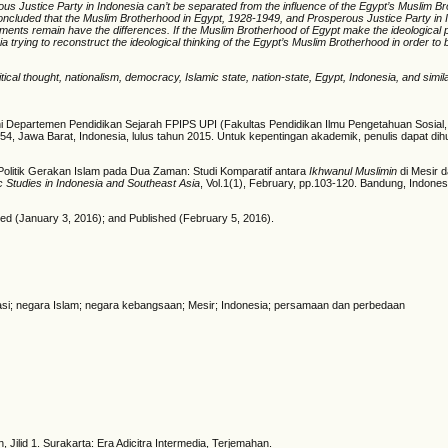
ous Justice Party
in Indonesia
can’t be separated from the influence of the Egyp
t’s
Muslim Br
e concluded that the Muslim Brotherhood in Egypt
,
1928-1949
,
and
Prosperous Justice Party in 
vements remain
have the
differen
ces
. If the Muslim Brotherhood of Egypt make the ideological
trying to reconstruct the ideological thinking of the
Egypt’s
Muslim Brotherhood in order to 
cal thought, nationalism, democracy, Islamic state, nation-state, Egypt, Indonesia, and simila
i Departemen Pendidikan Sejarah FPIPS UPI (Fakultas Pendidikan Ilmu Pengetahuan Sosial,
54, Jawa Barat, Indonesia, lulus tahun 2015. Untuk kepentingan akademik, penulis dapat di
 Politik Gerakan Islam pada Dua Zaman: Studi Komparatif antara
Ikhwanul Muslimin
di Mesir d
c Studies in Indonesia and Southeast Asia
, Vol.1(1), February, pp.103-120. Bandung, Indone
d (January 3, 2016); and Published (February 5, 2016).
krasi; negara Islam; negara kebangsaan; Mesir; Indonesia; persamaan dan perbedaan
Jilid 1. Surakarta: Era Adicitra Intermedia, Terjemahan.