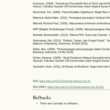
Krismono. (2009). “Demokrasi Perspektif Hizb al-Tahrir dan Al-
Hukum, Fakultas Syariah UIN [Universitas Islam Negeri] Sunan K
Machmudi, Yon. (2006). Partai Keadilan Sejahteara: Wajah Baru I
Mahmud, Abdul Halim. (2011). Perangkat-perangkat Tarbiyah Ikhwa
Mitchell, Richard Paul. (2005). Masyarakat al-Ikhwan al-Muslimu
MPP [Majelis Pertimbangan Partai]. (2008). Memperjuangkan Masy
Muhtadi, Burhanuddin. (2012). Dilema PKS: Suara dan Syariah.
Rahmawati, Nia. (2013). “Definisi, Tujuan, dan Fungsi Partai”. Ter
[diakses di Bandung, Indonesia: 26 April 2015].
Ridho, Abu. (2008). “Penyimpangan-penyimpangan dalam Gerakan D
Bandung, Indonesia: 23 Mei 2015].
Rohim, Muamar. (2009). “Studi Pemikiran Hidayat Nurwahid terha
Siyasah, Fakultas Syariah UIN [Universitas Islam Negeri] Sunan 
Syamakh, Amer. (2011). Al-Ikhwan al-Muslimun: Siapa Kami dan A
DOI:
https://doi.org/10.2121/incita-jisisea.v1i1.33
DOI (PDF):
https://doi.org/10.2121/incita-jisisea.v1i1.33.g32
Refbacks
There are currently no refbacks.